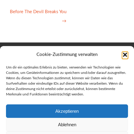
Before The Devil Breaks You
→
Cookie-Zustimmung verwalten
Um dir ein optimales Erlebnis zu bieten, verwenden wir Technologien wie
Cookies, um Geräteinformationen zu speichern und/oder darauf zuzugreifen.
Terra Baptista 40, 9225 - 250 Porto da Cruz, Madeira
Wenn du diesen Technologien zustimmst, können wir Daten wie das
Flughafentransfer hin- und zurück 30 Euro
Surfverhalten oder eindeutige IDs auf dieser Website verarbeiten. Wenn du
deine Zustimmung nicht erteilst oder zurückziehst, können bestimmte
Home
Merkmale und Funktionen beeinträchtigt werden.
Datenschutz
AGB
Akzeptieren
Impressum
Ablehnen